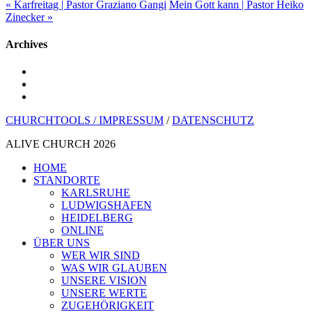
« Karfreitag | Pastor Graziano Gangi
Mein Gott kann | Pastor Heiko
Zinecker »
Archives
youtube
instagram
spotify
CHURCHTOOLS /
IMPRESSUM
/
DATENSCHUTZ
ALIVE CHURCH 2026
Menü
HOME
schließen
STANDORTE
KARLSRUHE
LUDWIGSHAFEN
HEIDELBERG
ONLINE
ÜBER UNS
WER WIR SIND
WAS WIR GLAUBEN
UNSERE VISION
UNSERE WERTE
ZUGEHÖRIGKEIT