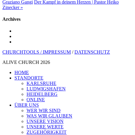
Graziano Gangi
Der Kampf in deinem Herzen | Pastor Heiko
Zinecker »
Archives
youtube
instagram
spotify
CHURCHTOOLS /
IMPRESSUM
/
DATENSCHUTZ
ALIVE CHURCH 2026
Menü
HOME
schließen
STANDORTE
KARLSRUHE
LUDWIGSHAFEN
HEIDELBERG
ONLINE
ÜBER UNS
WER WIR SIND
WAS WIR GLAUBEN
UNSERE VISION
UNSERE WERTE
ZUGEHÖRIGKEIT