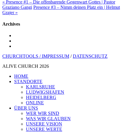
« Presence #1 – Die offenbarende Gegenwart Gottes | Pastor
Graziano Gangi
Presence #3 – Nimm deinen Platz ein | Helmut
Grajer »
Archives
youtube
instagram
spotify
CHURCHTOOLS /
IMPRESSUM
/
DATENSCHUTZ
ALIVE CHURCH 2026
Menü
HOME
schließen
STANDORTE
KARLSRUHE
LUDWIGSHAFEN
HEIDELBERG
ONLINE
ÜBER UNS
WER WIR SIND
WAS WIR GLAUBEN
UNSERE VISION
UNSERE WERTE