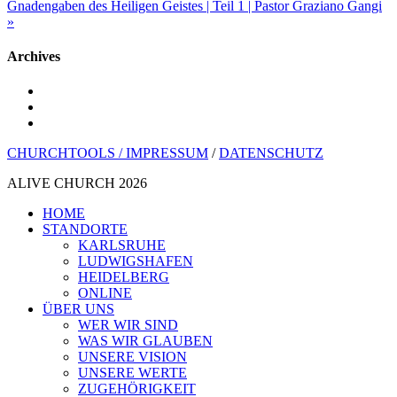
Gnadengaben des Heiligen Geistes | Teil 1 | Pastor Graziano Gangi
»
Archives
youtube
instagram
spotify
CHURCHTOOLS /
IMPRESSUM
/
DATENSCHUTZ
ALIVE CHURCH 2026
Menü
HOME
schließen
STANDORTE
KARLSRUHE
LUDWIGSHAFEN
HEIDELBERG
ONLINE
ÜBER UNS
WER WIR SIND
WAS WIR GLAUBEN
UNSERE VISION
UNSERE WERTE
ZUGEHÖRIGKEIT