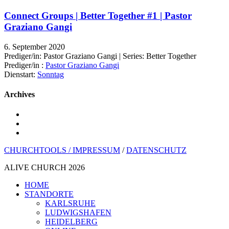
Connect Groups | Better Together #1 | Pastor
Graziano Gangi
6. September 2020
Prediger/in: Pastor Graziano Gangi | Series: Better Together
Prediger/in :
Pastor Graziano Gangi
Dienstart:
Sonntag
Archives
youtube
instagram
spotify
CHURCHTOOLS /
IMPRESSUM
/
DATENSCHUTZ
ALIVE CHURCH 2026
Menü
HOME
schließen
STANDORTE
KARLSRUHE
LUDWIGSHAFEN
HEIDELBERG