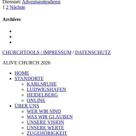
Dienstart:
Adventsgottesdienst
Paginierung
1
2
Nächste
der
Archives
Beiträge
youtube
instagram
spotify
CHURCHTOOLS /
IMPRESSUM
/
DATENSCHUTZ
ALIVE CHURCH 2026
Menü
HOME
schließen
STANDORTE
KARLSRUHE
LUDWIGSHAFEN
HEIDELBERG
ONLINE
ÜBER UNS
WER WIR SIND
WAS WIR GLAUBEN
UNSERE VISION
UNSERE WERTE
ZUGEHÖRIGKEIT