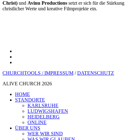
Christ)
und
Avinu Productions
setzt er sich für die Stärkung
christlicher Werte und kreative Filmprojekte ein.
youtube
instagram
spotify
CHURCHTOOLS /
IMPRESSUM
/
DATENSCHUTZ
ALIVE CHURCH 2026
Menü
HOME
schließen
STANDORTE
KARLSRUHE
LUDWIGSHAFEN
HEIDELBERG
ONLINE
ÜBER UNS
WER WIR SIND
WAS WIR GLAUBEN