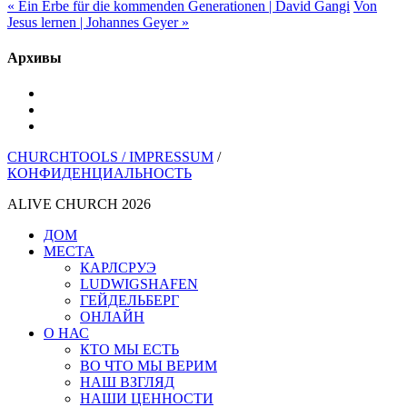
« Ein Erbe für die kommenden Generationen | David Gangi
Von
Jesus lernen | Johannes Geyer »
Архивы
YouTube
инстаграм
Spotify
CHURCHTOOLS /
IMPRESSUM
/
КОНФИДЕНЦИАЛЬНОСТЬ
ALIVE CHURCH 2026
Закрыть
ДОМ
меню
МЕСТА
КАРЛСРУЭ
LUDWIGSHAFEN
ГЕЙДЕЛЬБЕРГ
ОНЛАЙН
О НАС
КТО МЫ ЕСТЬ
ВО ЧТО МЫ ВЕРИМ
НАШ ВЗГЛЯД
НАШИ ЦЕННОСТИ