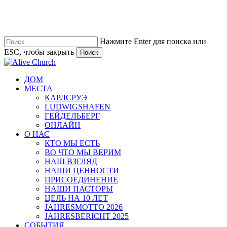
Перейти
к
основному
содержанию
Нажмите Enter для поиска или
ESC, чтобы закрыть
Поиск
Закрыть
поиск
Меню
ДОМ
МЕСТА
КАРЛСРУЭ
LUDWIGSHAFEN
ГЕЙДЕЛЬБЕРГ
ОНЛАЙН
О НАС
КТО МЫ ЕСТЬ
ВО ЧТО МЫ ВЕРИМ
НАШ ВЗГЛЯД
НАШИ ЦЕННОСТИ
ПРИСОЕДИНЕНИЕ
НАШИ ПАСТОРЫ
ЦЕЛЬ НА 10 ЛЕТ
JAHRESMOTTO 2026
JAHRESBERICHT 2025
СОБЫТИЯ