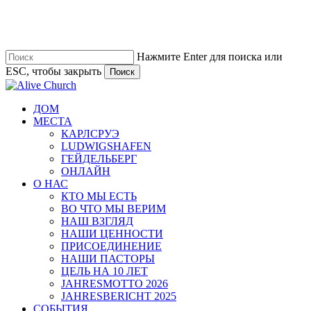
Перейти
к
основному
содержанию
Нажмите Enter для поиска или
ESC, чтобы закрыть
Поиск
Закрыть
поиск
Меню
ДОМ
МЕСТА
КАРЛСРУЭ
LUDWIGSHAFEN
ГЕЙДЕЛЬБЕРГ
ОНЛАЙН
О НАС
КТО МЫ ЕСТЬ
ВО ЧТО МЫ ВЕРИМ
НАШ ВЗГЛЯД
НАШИ ЦЕННОСТИ
ПРИСОЕДИНЕНИЕ
НАШИ ПАСТОРЫ
ЦЕЛЬ НА 10 ЛЕТ
JAHRESMOTTO 2026
JAHRESBERICHT 2025
СОБЫТИЯ