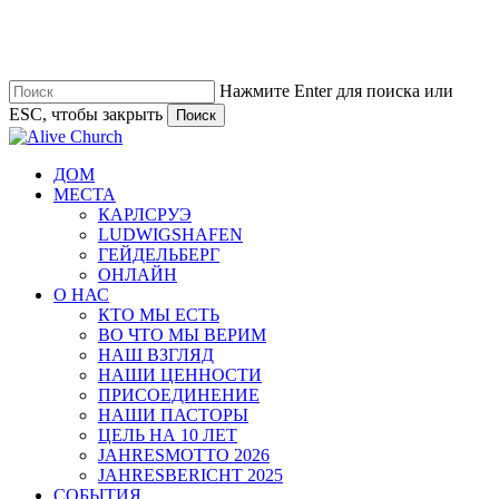
Перейти
к
основному
содержанию
Нажмите Enter для поиска или
ESC, чтобы закрыть
Поиск
Закрыть
поиск
Меню
ДОМ
МЕСТА
КАРЛСРУЭ
LUDWIGSHAFEN
ГЕЙДЕЛЬБЕРГ
ОНЛАЙН
О НАС
КТО МЫ ЕСТЬ
ВО ЧТО МЫ ВЕРИМ
НАШ ВЗГЛЯД
НАШИ ЦЕННОСТИ
ПРИСОЕДИНЕНИЕ
НАШИ ПАСТОРЫ
ЦЕЛЬ НА 10 ЛЕТ
JAHRESMOTTO 2026
JAHRESBERICHT 2025
СОБЫТИЯ