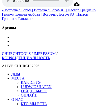
« Встреча с Богом | Встреча с Богом #1 | Пастор Грациано
Ганджи
щедрая любовь | Встреча с Богом #3 | Пастор
Грациано Ганджи »
Архивы
YouTube
инстаграм
Spotify
CHURCHTOOLS /
IMPRESSUM
/
КОНФИДЕНЦИАЛЬНОСТЬ
ALIVE CHURCH 2026
Закрыть
ДОМ
меню
МЕСТА
КАРЛСРУЭ
LUDWIGSHAFEN
ГЕЙДЕЛЬБЕРГ
ОНЛАЙН
О НАС
КТО МЫ ЕСТЬ