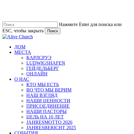
Перейти
к
основному
содержанию
Нажмите Enter для поиска или
ESC, чтобы закрыть
Поиск
Закрыть
поиск
Меню
ДОМ
МЕСТА
КАРЛСРУЭ
LUDWIGSHAFEN
ГЕЙДЕЛЬБЕРГ
ОНЛАЙН
О НАС
КТО МЫ ЕСТЬ
ВО ЧТО МЫ ВЕРИМ
НАШ ВЗГЛЯД
НАШИ ЦЕННОСТИ
ПРИСОЕДИНЕНИЕ
НАШИ ПАСТОРЫ
ЦЕЛЬ НА 10 ЛЕТ
JAHRESMOTTO 2026
JAHRESBERICHT 2025
СОБЫТИЯ