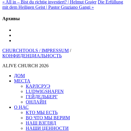
« All in – Bist du richtig investiert? | Helmut Grajer
Die Erfüllung
mit dem Heiligen Geist | Pastor Graziano Gangi »
Архивы
YouTube
инстаграм
Spotify
CHURCHTOOLS /
IMPRESSUM
/
КОНФИДЕНЦИАЛЬНОСТЬ
ALIVE CHURCH 2026
Закрыть
ДОМ
меню
МЕСТА
КАРЛСРУЭ
LUDWIGSHAFEN
ГЕЙДЕЛЬБЕРГ
ОНЛАЙН
О НАС
КТО МЫ ЕСТЬ
ВО ЧТО МЫ ВЕРИМ
НАШ ВЗГЛЯД
НАШИ ЦЕННОСТИ