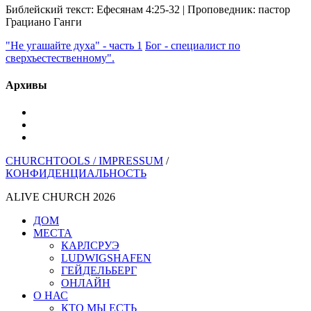
Библейский текст: Ефесянам 4:25-32 | Проповедник: пастор
Грациано Ганги
"Не угашайте духа" - часть 1
Бог - специалист по
сверхъестественному".
Архивы
YouTube
инстаграм
Spotify
CHURCHTOOLS /
IMPRESSUM
/
КОНФИДЕНЦИАЛЬНОСТЬ
ALIVE CHURCH 2026
Закрыть
ДОМ
меню
МЕСТА
КАРЛСРУЭ
LUDWIGSHAFEN
ГЕЙДЕЛЬБЕРГ
ОНЛАЙН
О НАС
КТО МЫ ЕСТЬ