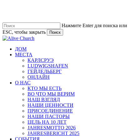
Перейти
к
основному
содержанию
Нажмите Enter для поиска или
ESC, чтобы закрыть
Поиск
Закрыть
поиск
Меню
ДОМ
МЕСТА
КАРЛСРУЭ
LUDWIGSHAFEN
ГЕЙДЕЛЬБЕРГ
ОНЛАЙН
О НАС
КТО МЫ ЕСТЬ
ВО ЧТО МЫ ВЕРИМ
НАШ ВЗГЛЯД
НАШИ ЦЕННОСТИ
ПРИСОЕДИНЕНИЕ
НАШИ ПАСТОРЫ
ЦЕЛЬ НА 10 ЛЕТ
JAHRESMOTTO 2026
JAHRESBERICHT 2025
СОБЫТИЯ