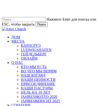
Перейти
к
основному
содержанию
Нажмите Enter для поиска или
ESC, чтобы закрыть
Поиск
Закрыть
поиск
Меню
ДОМ
МЕСТА
КАРЛСРУЭ
LUDWIGSHAFEN
ГЕЙДЕЛЬБЕРГ
ОНЛАЙН
О НАС
КТО МЫ ЕСТЬ
ВО ЧТО МЫ ВЕРИМ
НАШ ВЗГЛЯД
НАШИ ЦЕННОСТИ
ПРИСОЕДИНЕНИЕ
НАШИ ПАСТОРЫ
ЦЕЛЬ НА 10 ЛЕТ
JAHRESMOTTO 2026
JAHRESBERICHT 2025
СОБЫТИЯ