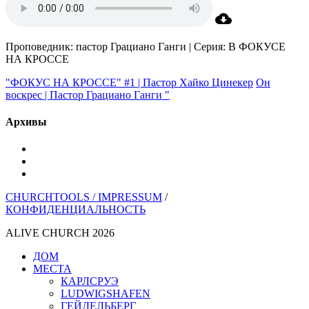
Проповедник: пастор Грациано Ганги | Серия: В ФОКУСЕ
НА КРОССЕ
"ФОКУС НА КРОССЕ" #1 | Пастор Хайко Цинекер
Он
воскрес | Пастор Грациано Ганги "
Архивы
YouTube
инстаграм
Spotify
CHURCHTOOLS /
IMPRESSUM
/
КОНФИДЕНЦИАЛЬНОСТЬ
ALIVE CHURCH 2026
Закрыть
ДОМ
меню
МЕСТА
КАРЛСРУЭ
LUDWIGSHAFEN
ГЕЙДЕЛЬБЕРГ