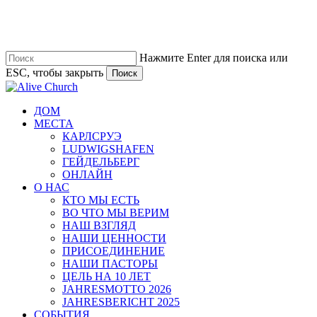
Перейти
к
основному
содержанию
Нажмите Enter для поиска или
ESC, чтобы закрыть
Поиск
Закрыть
поиск
Меню
ДОМ
МЕСТА
КАРЛСРУЭ
LUDWIGSHAFEN
ГЕЙДЕЛЬБЕРГ
ОНЛАЙН
О НАС
КТО МЫ ЕСТЬ
ВО ЧТО МЫ ВЕРИМ
НАШ ВЗГЛЯД
НАШИ ЦЕННОСТИ
ПРИСОЕДИНЕНИЕ
НАШИ ПАСТОРЫ
ЦЕЛЬ НА 10 ЛЕТ
JAHRESMOTTO 2026
JAHRESBERICHT 2025
СОБЫТИЯ