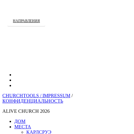
Чанселлор Стрит 13
76227 Карлсруэ
НАПРАВЛЕНИЯ
YouTube
инстаграм
Spotify
CHURCHTOOLS /
IMPRESSUM
/
КОНФИДЕНЦИАЛЬНОСТЬ
ALIVE CHURCH 2026
Закрыть
ДОМ
меню
МЕСТА
КАРЛСРУЭ