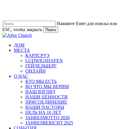
Перейти
к
основному
содержанию
Нажмите Enter для поиска или
ESC, чтобы закрыть
Поиск
Закрыть
поиск
Меню
ДОМ
МЕСТА
КАРЛСРУЭ
LUDWIGSHAFEN
ГЕЙДЕЛЬБЕРГ
ОНЛАЙН
О НАС
КТО МЫ ЕСТЬ
ВО ЧТО МЫ ВЕРИМ
НАШ ВЗГЛЯД
НАШИ ЦЕННОСТИ
ПРИСОЕДИНЕНИЕ
НАШИ ПАСТОРЫ
ЦЕЛЬ НА 10 ЛЕТ
JAHRESMOTTO 2026
JAHRESBERICHT 2025
СОБЫТИЯ