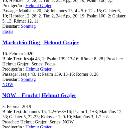
10; Hebräer 12, 28; 2. Tim 2, 24; Apg. 20, 19; Psalm 100, 2;...
Prediger/in :
Helmut Grajer
Passage:
Matthäus 20, 24; Johannes 13, 4 - 5 + 12 - 15; Galater 6,
10; Hebräer 12, 28; 2. Tim 2, 24; Apg. 20, 19; Psalm 100, 2; Galater
5, 13; Römer 12, 11
Dienstart:
Sonntag
Focus
Mach dein Ding | Helmut Grajer
16. Februar 2020
Bible Text: Jesaja 43, 1; Psalm 139, 13-16; Römer 8, 28 | Preacher:
Helmut Grajer | Series: Focus
Prediger/in :
Helmut Grajer
Passage:
Jesaja 43, 1; Psalm 139, 13-16; Römer 8, 28
Dienstart:
Sonntag
NOW
NOW – Frucht | Helmut Grajer
3. Februar 2019
Bible Text: Johannes 15, 1-2+5+8+16; Psalm 1, 1+3; Matthäus 12,
33; Galater 5, 22-23; Kolosser 1, 9-10; Matthäus 3, 1-2 + 8 |
Preacher: Helmut Grajer | Series: NOW
Prediger/in :
Helmut Grajer