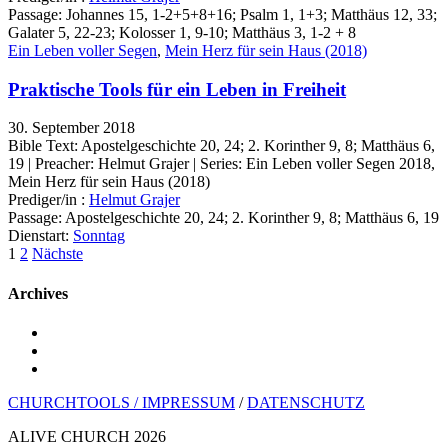
Passage:
Johannes 15, 1-2+5+8+16; Psalm 1, 1+3; Matthäus 12, 33;
Galater 5, 22-23; Kolosser 1, 9-10; Matthäus 3, 1-2 + 8
Ein Leben voller Segen
,
Mein Herz für sein Haus (2018)
Praktische Tools für ein Leben in Freiheit
30. September 2018
Bible Text: Apostelgeschichte 20, 24; 2. Korinther 9, 8; Matthäus 6,
19 | Preacher: Helmut Grajer | Series: Ein Leben voller Segen 2018,
Mein Herz für sein Haus (2018)
Prediger/in :
Helmut Grajer
Passage:
Apostelgeschichte 20, 24; 2. Korinther 9, 8; Matthäus 6, 19
Dienstart:
Sonntag
Paginierung
1
2
Nächste
der
Archives
Beiträge
youtube
instagram
spotify
CHURCHTOOLS /
IMPRESSUM
/
DATENSCHUTZ
ALIVE CHURCH 2026